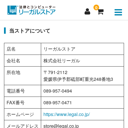
0
新規会員登録
当ストアについて
マイページログイン
店名
リーガルストア
製品購入
会社名
株式会社リーガル
お問い合わせ
所在地
〒791-2112
愛媛県伊予郡砥部町重光248番地3
よくあるご質問
電話番号
089-957-0494
パスワードをお忘れの方
FAX番号
089-957-0471
ホームページ
https://www.legal.co.jp/
メールアドレス
store@legal.co.jp