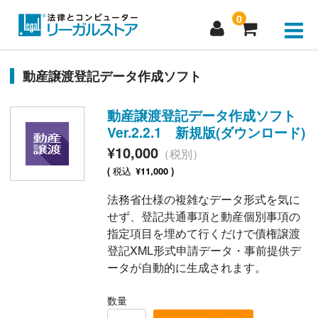
0
新規会員登録
動産譲渡登記データ作成ソフト
マイページログイン
動産譲渡登記データ作成ソフト
Ver.2.2.1 新規版(ダウンロード)
製品購入
¥10,000
（税別）
お問い合わせ
税込
(
¥11,000 )
法務省仕様の複雑なデータ形式を気に
よくあるご質問
せず、登記共通事項と動産個別事項の
指定項目を埋めて行くだけで債権譲渡
パスワードをお忘れの方
登記XML形式申請データ・事前提供デ
ータが自動的に生成されます。
数量