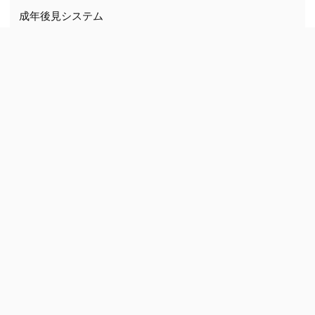
成年後見システム
成年後見システムTypeH
成年後見システムTypeS
成年後見システムTypeP
スマート登記情報
裁判事務AD
管財Pro
遺言書作成ソフトウェア
ホーム
当ストアについて
特定商取引法に基づく表記