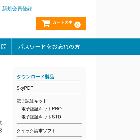
新規会員登録
カートの中
0
質問
パスワードをお忘れの方
ダウンロード製品
SkyPDF
電子認証キット
電子認証キットPRO
電子認証キットSTD
債
形
クイック請求ソフト