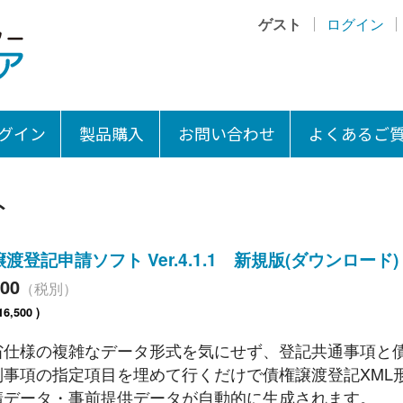
ゲスト
ログイン
グイン
製品購入
お問い合わせ
よくあるご
ト
渡登記申請ソフト Ver.4.1.1 新規版(ダウンロード)
000
（税別）
16,500 )
省仕様の複雑なデータ形式を気にせず、登記共通事項と
別事項の指定項目を埋めて行くだけで債権譲渡登記XML
請データ・事前提供データが自動的に生成されます。