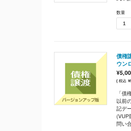
数量
債権譲
ウン
¥5,0
税込
(
¥
「債
以前
記デ
(V
問い合