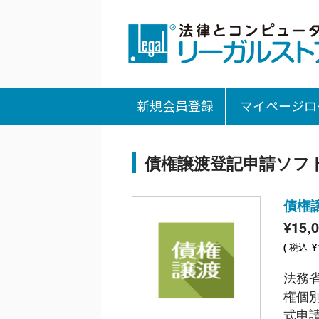
新規会員登録
マイページロ
債権譲渡登記申請ソフ
債権譲
¥15,
税込
(
¥
法務
権個
式申