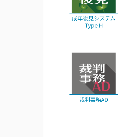
成年後見システム
Type H
裁判事務AD